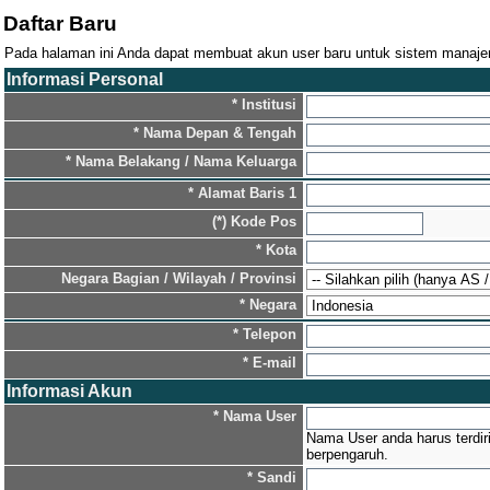
Daftar Baru
Pada halaman ini Anda dapat membuat akun user baru untuk sistem manajeme
Informasi Personal
* Institusi
* Nama Depan & Tengah
* Nama Belakang / Nama Keluarga
* Alamat Baris 1
(*) Kode Pos
* Kota
Negara Bagian / Wilayah / Provinsi
* Negara
* Telepon
* E-mail
Informasi Akun
* Nama User
Nama User anda harus terdiri
berpengaruh.
* Sandi